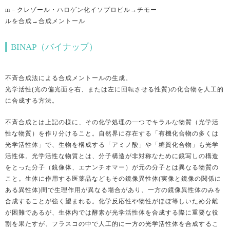
m－クレゾール・ハロゲン化イソプロピル→チモー
ルを合成→合成メントール
BINAP（バイナップ）
不斉合成法による合成メントールの生成。
光学活性(光の偏光面を右、または左に回転させる性質)の化合物を人工的
に合成する方法。
不斉合成とは上記の様に、その化学処理の一つでキラルな物質（光学活
性な物質）を作り分けること。自然界に存在する「有機化合物の多くは
光学活性体」で、生物を構成する「アミノ酸」や「糖質化合物」も光学
活性体。光学活性な物質とは、分子構造が非対称なために鏡写しの構造
をとった分子（鏡像体、エナンチオマー）が元の分子とは異なる物質の
こと。生体に作用する医薬品などもその鏡像異性体(実像と鏡像の関係に
ある異性体)間で生理作用が異なる場合があり、一方の鏡像異性体のみを
合成することが強く望まれる。化学反応性や物性がほぼ等しいため分離
が困難であるが、生体内では酵素が光学活性体を合成する際に重要な役
割を果たすが、フラスコの中で人工的に一方の光学活性体を合成するこ