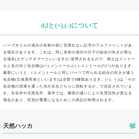
d,lと(+),(-)について
ハーブオイルの成分の名称の前に見慣れない記号やアルファベットがあ
る場合があります。これは、同じ名前の成分の分子の結合の向きが異な
る場合(エナンチオマーといいます)に使用されるもので、例えばメントー
ルと名の付く化合物は(+)-メントールと(-)-メントールの2つがあります。
厳密にいうと、(-)-メントールと同じパーツで作られる結合の向きが違う
化合物(立体異性体といいます)は全部で8種類あります。(+)、(-)は「その
化合物の溶液を通った光が左右どちらに回転するか」で決定されていま
す。生化学や天然化学、薬学では、構造の違いにより生理活性が異なる
場合があり、区別が重要になるためこの表記が利用されます。
天然ハッカ