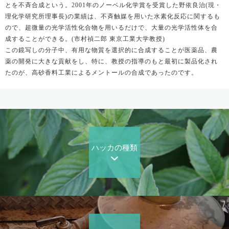
とを不斉合成という。2001年のノーベル化学賞を受賞した野依良治(現・
理化学研究所理事長)の業績は、不斉触媒を用いた水素化反応に関するも
ので、超微量の光学活性化合物を用いるだけで、大量の光学活性体を合
成することができる。(市村禎二郎 東京工業大学教授)
この鏡写しの分子中、有用な物質を選択的に合成することが医薬品、農
薬の開発に大きな貢献をし、特に、教授の指導のもと最初に製品化され
たのが、高砂香料工業によるメントールの合成であったのです。
ハッカの種類