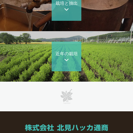
栽培と抽出
近年の栽培