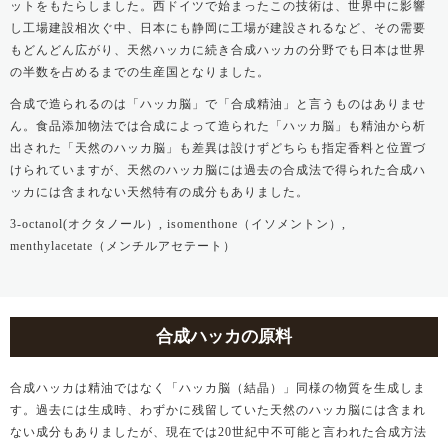
ットをもたらしました。西ドイツで始まったこの技術は、世界中に影響
し工場建設相次ぐ中、日本にも静岡に工場が建設されるなど、その需要
もどんどん広がり、天然ハッカに続き合成ハッカの分野でも日本は世界
の半数を占めるまでの生産国となりました。
合成で造られるのは「ハッカ脳」で「合成精油」と言うものはありませ
ん。食品添加物法では合成によって造られた「ハッカ脳」も精油から析
出された「天然のハッカ脳」も差異は設けずどちらも指定香料と位置づ
けられていますが、天然のハッカ脳には過去の合成法で得られた合成ハ
ッカには含まれない天然特有の成分もありました。
3-octanol(オクタノール）, isomenthone（イソメントン）,
menthylacetate（メンチルアセテート）
合成ハッカの原料
合成ハッカは精油ではなく「ハッカ脳（結晶）」同様の物質を生成しま
す。過去には生成時、わずかに残留していた天然のハッカ脳には含まれ
ない成分もありましたが、現在では20世紀中不可能と言われた合成方法