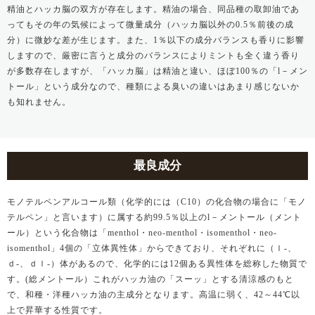
精油とハッカ脳の双方が存在します。精油の場合、同品種の取卸油であ
ってもその年の気候によって微量成分（ハッカ脳以外の0.5％前後の成
分）に微妙な差が生じます。また、1％以下の成分バランスも香りに影響
しますので、厳密に言うと成分のバランスによりミントも全く違う香り
が多数存在しますが、「ハッカ脳」は精油と違い、ほぼ100％の「l－メン
トール」という成分なので、種類による臭いの違いはあまり感じないか
も知れません。
最良成分
モノテルペンアルコール類（化学的には（C10）の化合物の場合に「モノ
テルペン」と言います）に属する約99.5％以上のl－メントール（メント
ール）という化合物は「menthol・neo-menthol・isomenthol・neo-
isomenthol」4個の「立体異性体」からできており、それぞれに（ｌ-、
ｄ-、ｄｌ-）体があるので、化学的には12個ある異性体を総称した物質で
す。(総メントール）これがハッカ油の「スーッ」とする清涼感のもと
で、和種・洋種ハッカ油の主成分となります。高温に弱く、42～44℃以
上で昇華する性質です。