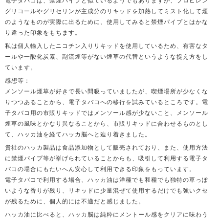
電子タバコは、禁煙パイプと似ているようでもありますが、プロピレン
グリコールやグリセリンが主成分のリキッドを加熱してミスト化して煙
のようなものが実際に出るために、使用してみると禁煙パイプとはかな
り違った印象をもちます。
私は個人輸入したニコチン入りリキッドを使用しているため、有害なタ
ールや一酸化炭素、副流煙等がない煙草の代替というような捉え方をし
ています。
感想等：
メンソール煙草が好きで長い間吸っていましたが、喫煙場所が少なくな
りつつあることから、電子タバコへの移行を試みているところです。電
子タバコ用の市販リキッドではメンソール感が少ないこと、メンソール
煙草の風味とかなり異なることから、市販リキッドに合わせるものとし
て、ハッカ油を経てハッカ脳へと辿り着きました。
貴社のハッカ製品は食品添加物として販売されており、また、使用方法
に禁煙パイプ等が挙げられていることからも、吸引して利用する電子タ
バコの場合にもたいへん安心して利用できる印象をもっています。
電子タバコで利用する場合、ハッカ油は洋種でも和種でも独特の草っぽ
いような香りが残り、リキッドに少量混ぜて使用するだけでも強いクセ
が残るために、個人的には不適だと感じました。
ハッカ油に比べると、ハッカ脳は純粋にメントール感をクリアに味わう