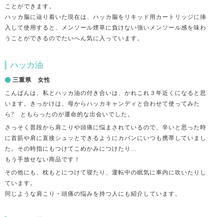
ことができます。
ハッカ脳に辿り着いた現在は、ハッカ脳をリキッド用カートリッジに挿
入して使用すると、メンソール煙草に負けない強いメンソール感を味わ
うことができるのでたいへん気に入っています。
ハッカ油
三重県 女性
こんばんは、私とハッカ油の付き合いは、かれこれ３年近くになると思
います。きっかけは、母からハッカキャンディと合わせて使ってみた
ら? ともらったのが運命的な出会いでした。
さっそく普段から肩こりや頭痛に悩まされているので、辛いと思った時
に首筋や肩に直接シュッとできるようにカバンにいつも携帯していまし
た。その時指にもつけてこめかみにつけたり…
もう手放せない商品です！
その他にも、枕もとにつけて寝たり、運転中の眠気に車内に吹いたりし
ています。
同じような肩こり・頭痛の悩みを持つ人にも紹介しています。