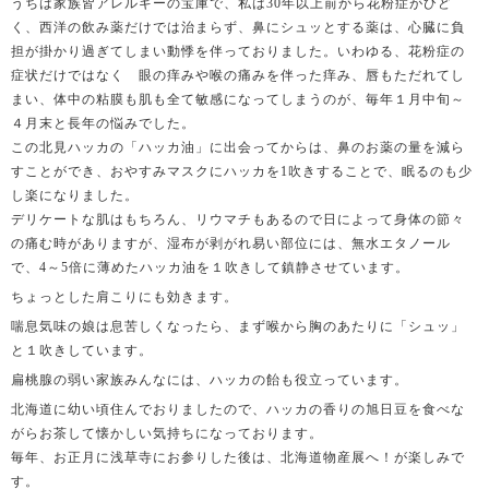
うちは家族皆アレルギーの宝庫で、私は30年以上前から花粉症がひど
く、西洋の飲み薬だけでは治まらず、鼻にシュッとする薬は、心臓に負
担が掛かり過ぎてしまい動悸を伴っておりました。いわゆる、花粉症の
症状だけではなく 眼の痒みや喉の痛みを伴った痒み、唇もただれてし
まい、体中の粘膜も肌も全て敏感になってしまうのが、毎年１月中旬～
４月末と長年の悩みでした。
この北見ハッカの「ハッカ油」に出会ってからは、鼻のお薬の量を減ら
すことができ、おやすみマスクにハッカを1吹きすることで、眠るのも少
し楽になりました。
デリケートな肌はもちろん、リウマチもあるので日によって身体の節々
の痛む時がありますが、湿布が剥がれ易い部位には、無水エタノール
で、4～5倍に薄めたハッカ油を１吹きして鎮静させています。
ちょっとした肩こりにも効きます。
喘息気味の娘は息苦しくなったら、まず喉から胸のあたりに「シュッ」
と１吹きしています。
扁桃腺の弱い家族みんなには、ハッカの飴も役立っています。
北海道に幼い頃住んでおりましたので、ハッカの香りの旭日豆を食べな
がらお茶して懐かしい気持ちになっております。
毎年、お正月に浅草寺にお参りした後は、北海道物産展へ！が楽しみで
す。