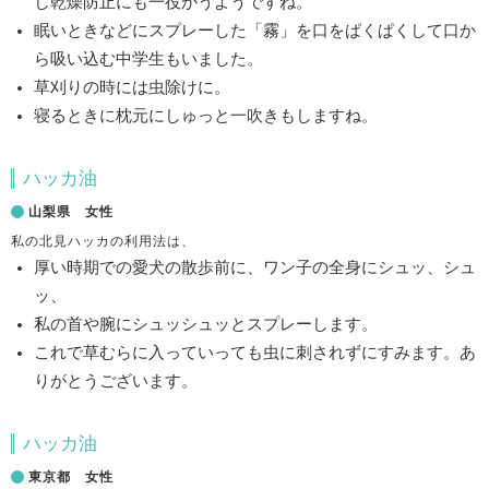
し乾燥防止にも一役かうようですね。
眠いときなどにスプレーした「霧」を口をぱくぱくして口か
ら吸い込む中学生もいました。
草刈りの時には虫除けに。
寝るときに枕元にしゅっと一吹きもしますね。
ハッカ油
山梨県 女性
私の北見ハッカの利用法は、
厚い時期での愛犬の散歩前に、ワン子の全身にシュッ、シュ
ッ、
私の首や腕にシュッシュッとスプレーします。
これで草むらに入っていっても虫に刺されずにすみます。あ
りがとうございます。
ハッカ油
東京都 女性