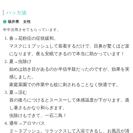
ハッカ油
福井県 女性
年中活用させてもらっています。
春→花粉症の症状緩和。
マスクに１プッシュして装着するだけで、目鼻が驚くほど楽
になります。夜も安眠できるので本当に助かっています！
夏→虫除け
始めは効き目があるのか半信半疑だったのですが、効果を実
感しました。
家庭菜園での作業中も蚊に刺されることなく快適です。
夏→涼む
首の後ろにつけるとスースーして体感温度が下がります。蒸
し暑さもかなり和らぎます。
虫除けもできて、一石二鳥！
通年→アロマバス
２～３プッシュ。リラックスして入浴できるし、お風呂が清