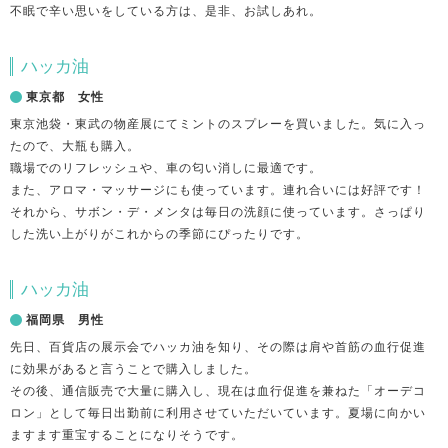
不眠で辛い思いをしている方は、是非、お試しあれ。
ハッカ油
東京都 女性
東京池袋・東武の物産展にてミントのスプレーを買いました。気に入っ
たので、大瓶も購入。
職場でのリフレッシュや、車の匂い消しに最適です。
また、アロマ・マッサージにも使っています。連れ合いには好評です！
それから、サボン・デ・メンタは毎日の洗顔に使っています。さっぱり
した洗い上がりがこれからの季節にぴったりです。
ハッカ油
福岡県 男性
先日、百貨店の展示会でハッカ油を知り、その際は肩や首筋の血行促進
に効果があると言うことで購入しました。
その後、通信販売で大量に購入し、現在は血行促進を兼ねた「オーデコ
ロン」として毎日出勤前に利用させていただいています。夏場に向かい
ますます重宝することになりそうです。