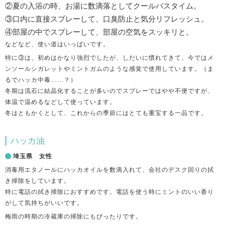
②夏の入浴の時、お湯に数滴落としてクールバスタイム。
③口内に直接スプレーして、口臭防止と気分リフレッシュ。
④部屋の中でスプレーして、部屋の空気をスッキリと。
などなど、使い道はいっぱいです。
特に③は、初めはかなり強烈でしたが、しだいに慣れてきて、今ではメ
ンソールシガレットやミントガムのような感覚で使用しています。（ま
るでハッカ中毒……？）
冬期は流石に結晶化することが多いのでスプレーではやや不便ですが、
体温で温めるなどして使っています。
冬はともかくとして、これからの季節にはとても重宝する一品です。
ハッカ油
埼玉県 女性
消毒用エタノールにハッカオイルを数滴入れて、会社のデスク回りの拭
き掃除をしています。
特に電話の拭き掃除におすすめです。電話を使う時にミントのいい香り
がして気持ちがいいです。
梅雨の時期の冷蔵庫の掃除にもぴったりです。