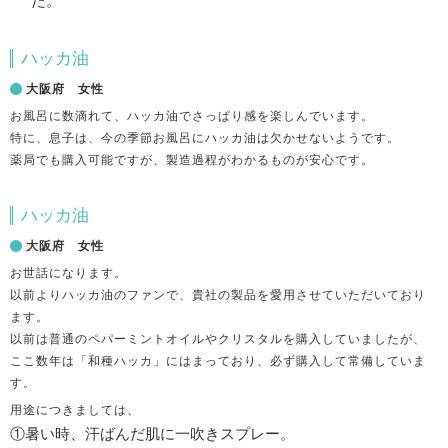
た。
ハッカ油
大阪府 女性
お風呂に数滴れて、ハッカ油でさっぱり感を楽しんでいます。
特に、息子は、今の季節お風呂にハッカ油は欠かせないようです。
薬局でも購入可能ですが、製造過程がわかるものが安心です。
ハッカ油
大阪府 女性
お世話になります。
以前よりハッカ油のファンで、貴社の製品を愛用させていただいており
ます。
以前は普通のペパーミントオイルやクリスタルを購入していましたが、
ここ数年は「和種ハッカ」にはまっており、必ず購入して常備していま
す。
用途につきましては、
①暑い時、汗ばんだ肌に一吹きスプレー。