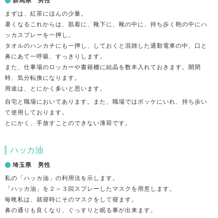
群馬県 男性
まずは、紅茶にほんの少量。
暑くなるこれからは、肌着に、靴下に、靴の中に、持ち歩く鞄の中にハ
ッカスプレーを一押し。
タオルのハンカチにも一押し、しておくと混雑した通勤電車の中、口と
鼻にあて一呼吸、すっきりします。
また、仕事場のロッカーや書籍棚に結晶を数本入れておきます。開閉
時、気分転換になります。
用途は、とにかく多いと思います。
自宅と職場においてあります。また、職場ではポッケにいれ、持ち歩い
て使用しております。
とにかく、手放すことのできない薄荷です。
ハッカ油
埼玉県 男性
私の「ハッカ油」の利用法を示します。
「ハッカ油」を２～３回スプレーしたマスクを用意します。
毎晩私は、就寝時にそのマスクをして寝ます。
鼻の通りも良くなり、ぐっすりと眠る事が出来ます。