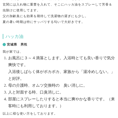
玄関には入れ物に重曹を入れて、そこにハッカ油をスプレーして芳香＆
虫除けに使用してます。
父の加齢臭にも効果を期待して洗濯物の濯ぎにも少し。
夏の暑い時期は特にサッパリする匂いで大好きです。
ハッカ油
宮城県 男性
我が家では、
お風呂に３～４滴落とします。入浴時とても良い香りで気分
爽快です。
入浴後しばらく体がポカポカ、家族から「湯冷めしない。」
と好評。
母の介護時、オムツ交換時の 臭い消しに。
人と対面する時、口臭消しに。
部屋にスプレーしたりすると本当に爽やかな香りです。（来
客時にも利用しております。）
以上に様な使い方をしております。