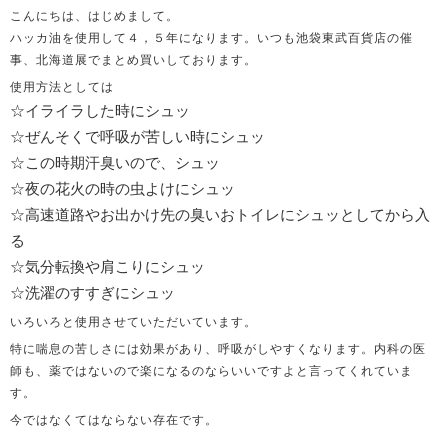
こんにちは、はじめまして。
ハッカ油を使用して４，５年になります。いつも池袋東武百貨店の催
事、北海道展でまとめ買いしております。
使用方法としては
☆イライラした時にシュッ
☆ぜんそくで呼吸が苦しい時にシュッ
☆この時期汗臭いので、シュッ
☆夜の花火の時の虫よけにシュッ
☆高速道路やお出かけ先の臭いおトイレにシュッとしてから入
る
☆気分転換や肩こりにシュッ
☆洗濯のすすぎにシュッ
いろいろと使用させていただいています。
特に喘息の苦しさには効果があり、呼吸がしやすくなります。内科の医
師も、薬ではないので楽になるのならいいですよと言ってくれていま
す。
今ではなくてはならない存在です。