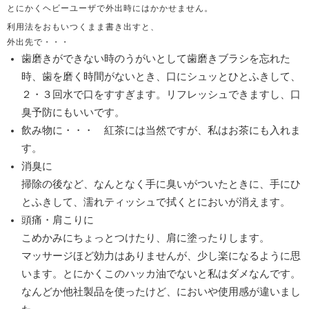
とにかくヘビーユーザで外出時にはかかせません。
利用法をおもいつくまま書き出すと、
外出先で・・・
歯磨きができない時のうがいとして歯磨きブラシを忘れた
時、歯を磨く時間がないとき、口にシュッとひとふきして、
２・３回水で口をすすぎます。リフレッシュできますし、口
臭予防にもいいです。
飲み物に・・・ 紅茶には当然ですが、私はお茶にも入れま
す。
消臭に
掃除の後など、なんとなく手に臭いがついたときに、手にひ
とふきして、濡れティッシュで拭くとにおいが消えます。
頭痛・肩こりに
こめかみにちょっとつけたり、肩に塗ったりします。
マッサージほど効力はありませんが、少し楽になるように思
います。とにかくこのハッカ油でないと私はダメなんです。
なんどか他社製品を使ったけど、においや使用感が違いまし