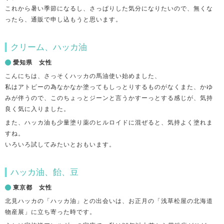
これから暑い季節になるし、さっぱりした気分になりたいので、無くな
ったら、通販で申し込もうと思います。
クリーム、ハッカ油
愛知県 女性
こんにちは、さっそくハッカの馬油使い始めました、
私はアトピーの為なかなか塗ってもしっとりするものがなくまた、かゆ
みが伴うので、このちょっとジーンと言うかすーっとする感じが、気持
良く気に入りました。
また、ハッカ油も少量塗り薬のヒルロイドに混ぜると、気持よく塗れま
すね。
いろいろ試してみたいとおもいます。
ハッカ油、飴、豆
東京都 女性
北見ハッカの「ハッカ油」との出会いは、お正月の「浅草松屋の北海道
物産展」に立ち寄った時です。