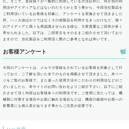
た。そこで、普段我々が一般的に利用している方法以外に、何か別の利
用法やアイディアなどはないのだろうかと言う事から、今回当社製品を
ご利用頂いているお客様を対象に、アンケートを実施させて頂きました
所、ハッカ油ばかりではなくその他製品を利用するきっかけなど、個々
のアイディアと我々も再認識させられる様な、大変貴重なご回答が多く
寄せられました。以下は、ご回答文をそのままご紹介させて頂いており
ますので、当社製品をご利用頂く際のご参考となれば幸いです。
お客様アンケート
今回のアンケートは、メルマガ登録をされているお客様を対象として行
っており、ご了解を頂いた全てのものを掲載させて頂きました。本ペー
ジをご覧のお客様で、また違った使用方法やこだわりの利用法などがご
ざいましたら、本サイトのお問い合わせよりご紹介下さい。以下にご紹
介させて頂く内容はお客様各々の利用法です。ご使用に当たっては、機
械類に付着する場合やお肌に触れる場合などは、機器の破損やお肌への
影響度にも個人差があります事からご注意が必要です。
ハッカ油