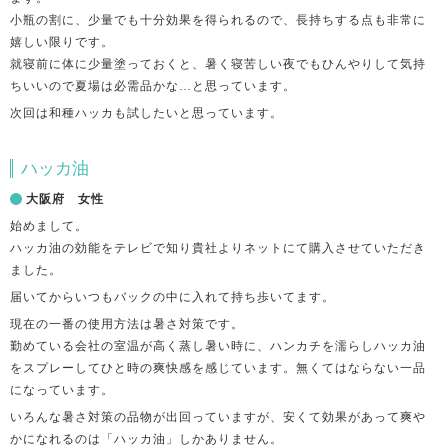
小瓶の割に、少量でも十分効果を得られるので、長持ちする点も非常に
嬉しい限りです。
就寝前に体に少量塗っておくと、暑く寝苦しい夜でもひんやりして気持
ちいいので夏場は必需品かな…と思っています。
次回は和種ハッカも試したいと思っています。
ハッカ油
大阪府 女性
始めまして。
ハッカ油の効能をテレビで知り貴社よりネットにて購入させていただき
ました。
届いてからいつもバックの中に入れて持ち歩いてます。
現在の一番の使用方法は暑さ対策です。
勤めている会社の室温が高く蒸し暑い時に、ハンカチを濡らしハッカ油
をスプレーしてひと時の爽快感を感じています。無くてはならない一品
になっています。
いろんな暑さ対策の品物が出回っていますが、安くて効果があって爽や
かになれるのは「ハッカ油」しかありません。