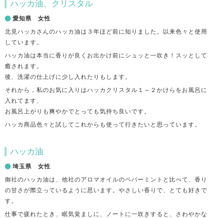
ハッカ油、クリスタル
愛知県 女性
北見ハッカさんのハッカ油は３年ほど前に知りました。以来色々と使用
しています。
ハッカ油は本当に香りが良くお出かけ前にシュッと一吹き！スッとして
癒されます。
後、洗濯の仕上げに少し入れたりもします。
それから，私のお気に入りはハッカクリスタル１～２かけらをお風呂に
入れてます、
お風呂上がりも爽やかでとっても気持ち良いです。
ハッカ商品色々と試してこれからも使って行きたいと思っています。
ハッカ油
埼玉県 女性
御社のハッカ油は、他社のアロマオイルのペパーミントと比べて、香り
の甘さが際立っているように思います。やさしい香りで、とても好きで
す。
仕事で疲れたとき、眠気覚ましに、ノートに一吹きすると、さわやかな