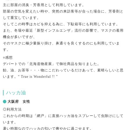
主に部屋の消臭・芳香用として利用しています。
部屋の空気を変えたい時や、突然の来訪客等が合った場合に、芳香剤と
して重宝しています。
そしてこの時季はカビを抑える為に、下駄箱等にも利用しています。
また、冬場や最近「新型インフルエンザ」流行の影響で、マスクの着用
機会が多いですが、
そのマスクに極少量振り掛け、鼻通りを良くするのにも利用していま
す。
○感想
デパートでの「北海道物産展」で御社商品を知りました。
飴、油、お茶等・・・物にこだわっているだけあって、素晴らしいと思
います。“ True is Wonderful !! ”
ハッカ油
大阪府 女性
◎利用方法
これからの時期は「網戸」に直接ハッカ油をスプレーして虫除けにして
います。
暑い時期なのでハッカの匂いで爽やかに過ごせます。