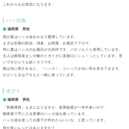
これからもお世話になります。
ハッカ油
福岡県 男性
我が家はハッカ油をかなり愛用しています。
まずは衣類の防虫・消臭、お部屋・お風呂でアロマ。
特に夏はハッカのお風呂が大好評です。バスソルトと併用しています。
主人は眠気覚ましや喉のイガイガに直接口にシュ！っとしています。苦
いですがとても効くそうです。
娘は虫に刺されると、「ハッカ！」といってかゆい所を見せてきます。
ひどいときはアロエと一緒に使っています。
ホクト
福岡県 男性
「和種薄荷」もきになりますが、使用頻度が一年中多いので、
物産展で手に入る普通のハッカ油を使っています。
ハッカ油を使ってお菓子が作れたらいいな、と思っています。
何か良いレシピはありますか？