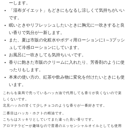
ーします。
「湿布ダイエット」もどきにもなるし涼しくて気持ちがいい
です。
眠いときやリフレッシュしたいときに胸元に一吹きすると良
い香りで気分が一新します。
また、夏は市販の化粧水やボディ用ローションに1～3プッシ
ュして冷感ローションにしています。
お風呂に一吹きしても気持ちいいです。
香りに飽きた市販のクリームに入れたり、芳香剤のように使
ったりもします。
本来の使い方の、紅茶や飲み物に変化を付けたいときにも使
います。
これらを薬局で売っているハッカ油で代用しても香りが良くないので楽
しくないです。
北見ハッカの甘くて少しチョコのような香りが一番好きです。
二番目はハッカ・ホクトの精油です。
こちらはスッキリとしていてまた違った良い香りです。
アロマテラピーが趣味なので普通のエッセンシャルオイルとしても使用