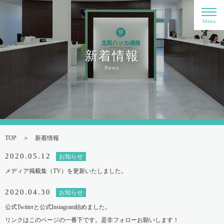
Menu
新着情報
News
TOP
新着情報
2020.05.12
お知らせ
メディア掲載集（TV）を更新いたしました。
2020.04.30
お知らせ
公式Twitterと公式Instagram始めました。
リンクはこのページの一番下です。是非フォローお願いします！